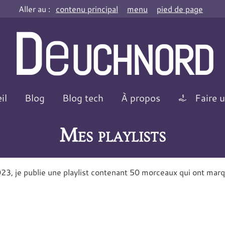
Aller au :
contenu principal
menu
pied de page
e
D
uchnord
il
Blog
Blog tech
À propos
Faire 
Mes playlists
3, je publie une playlist contenant 50 morceaux qui ont mar